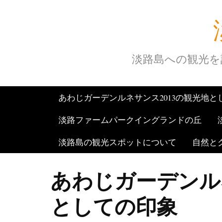
Skip
to
content
淡路島への観光を
あわじガーデンルネサンス2013の観光地と
淡路ファームパークイングランドの丘
淡路島の観光スポットについて
自然と
あわじガーデンル
としての印象